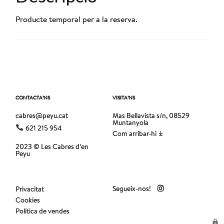
Producte temporal per a la reserva.
CONTACTA’NS
VISITA’NS
cabres@peyu.cat
Mas Bellavista s/n, 08529
Muntanyola
621 215 954
Com arribar-hi
2023 © Les Cabres d’en
Peyu
Segueix-nos!
Privacitat
Cookies
Política de vendes
lock