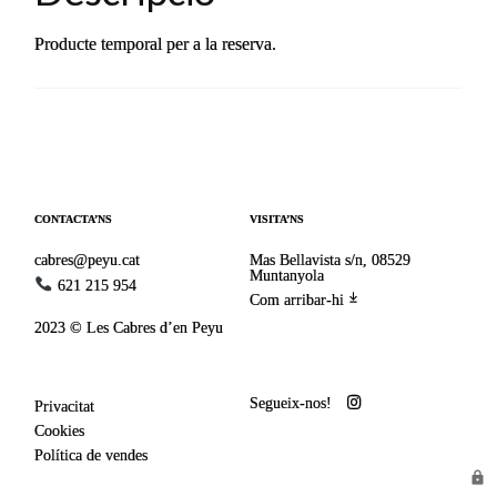
Producte temporal per a la reserva.
CONTACTA’NS
VISITA’NS
cabres@peyu.cat
Mas Bellavista s/n, 08529
Muntanyola
621 215 954
Com arribar-hi
2023 © Les Cabres d’en Peyu
Segueix-nos!
Privacitat
Cookies
Política de vendes
lock