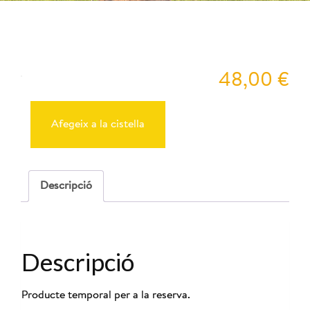
Peyu
48,00
€
quantitat
de
Reserva
Afegeix a la cistella
Cabres
30-
11-
2025
-
Descripció
10:00
Descripció
Producte temporal per a la reserva.