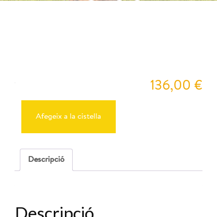
10:00
Pey
136,00
€
quantitat
de
Reserva
Afegeix a la cistella
Cabres
29-
11-
2025
-
Descripció
10:00
Descripció