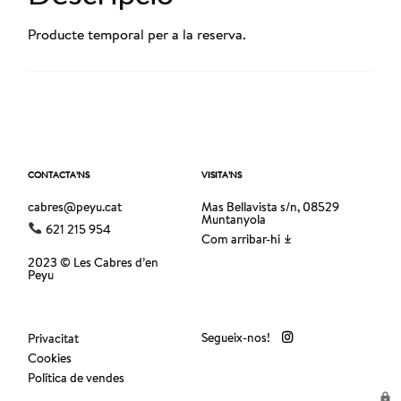
Producte temporal per a la reserva.
CONTACTA’NS
VISITA’NS
cabres@peyu.cat
Mas Bellavista s/n, 08529
Muntanyola
621 215 954
Com arribar-hi
2023 © Les Cabres d’en
Peyu
Segueix-nos!
Privacitat
Cookies
Política de vendes
lock