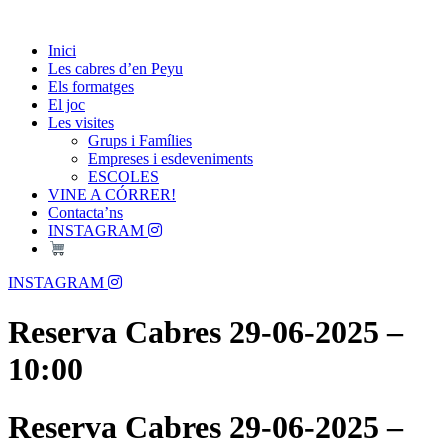
Skip
Passió per les Cabres i el Formatge
to
Les Cabres d'en Peyu
Inici
content
Les cabres d’en Peyu
Els formatges
El joc
Les visites
Grups i Famílies
Empreses i esdeveniments
ESCOLES
VINE A CÓRRER!
Contacta’ns
INSTAGRAM
Menu
INSTAGRAM
Reserva Cabres 29-06-2025 –
10:00
Reserva Cabres 29-06-2025 –