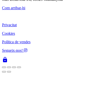
Com arribar-hi
Privacitat
Cookies
Política de vendes
Segueix-nos!
lock