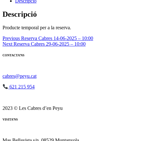
Reserva
Descripció
Cabres
29-
Descripció
06-
2025
Producte temporal per a la reserva.
-
10:00
Navegació
Previous
Reserva Cabres 14-06-2025 – 10:00
Next
Reserva Cabres 29-06-2025 – 10:00
d'entrades
CONTACTA’NS
cabres@peyu.cat
621 215 954
2023 © Les Cabres d’en Peyu
VISITA’NS
Mas Bellavista s/n, 08529 Muntanyola