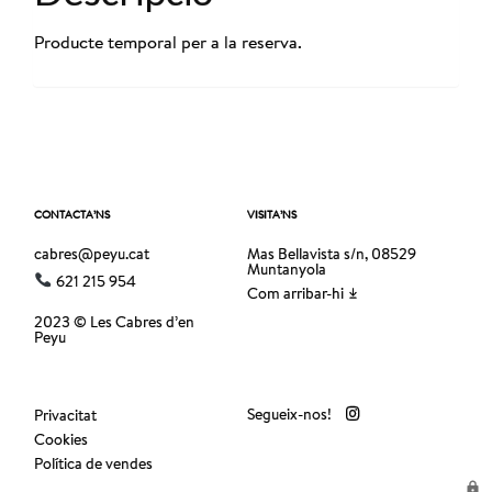
Producte temporal per a la reserva.
CONTACTA’NS
VISITA’NS
cabres@peyu.cat
Mas Bellavista s/n, 08529
Muntanyola
621 215 954
Com arribar-hi
2023 © Les Cabres d’en
Peyu
Segueix-nos!
Privacitat
Cookies
Política de vendes
lock