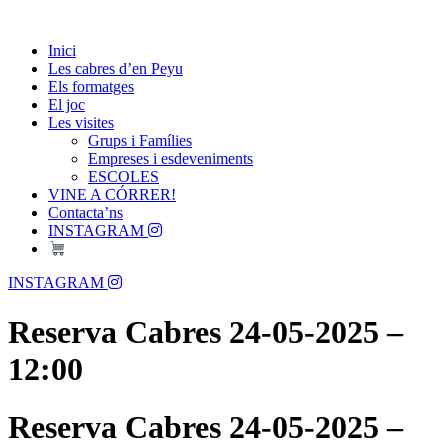
Skip
Passió per les Cabres i el Formatge
to
Les Cabres d'en Peyu
Inici
content
Les cabres d’en Peyu
Els formatges
El joc
Les visites
Grups i Famílies
Empreses i esdeveniments
ESCOLES
VINE A CÓRRER!
Contacta’ns
INSTAGRAM
Menu
INSTAGRAM
Reserva Cabres 24-05-2025 –
12:00
Reserva Cabres 24-05-2025 –