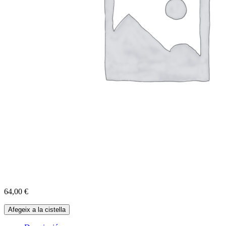
64,00
€
quantitat
Afegeix a la cistella
de