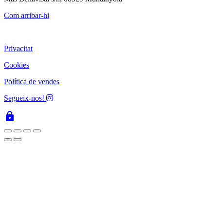
Com arribar-hi
Privacitat
Cookies
Política de vendes
Segueix-nos!
lock