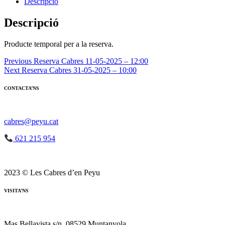
Reserva
Descripció
Cabres
24-
Descripció
05-
2025
Producte temporal per a la reserva.
-
12:00
Navegació
Previous
Reserva Cabres 11-05-2025 – 12:00
Next
Reserva Cabres 31-05-2025 – 10:00
d'entrades
CONTACTA’NS
cabres@peyu.cat
621 215 954
2023 © Les Cabres d’en Peyu
VISITA’NS
Mas Bellavista s/n, 08529 Muntanyola