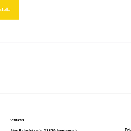
stella
VISITA’NS
Pri