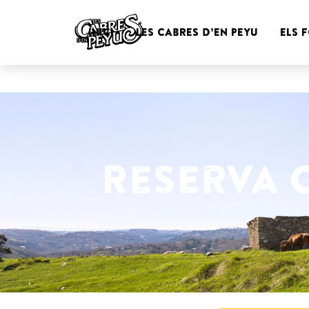
Les 
Skip
Passió per les Cabres i el Formatge
to
INICI
LES CABRES D’EN PEYU
ELS 
content
Menu
Reserva C
quantitat