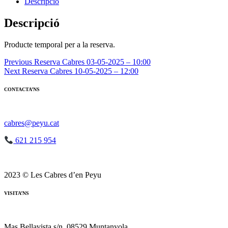
Reserva
Descripció
Cabres
10-
Descripció
05-
2025
Producte temporal per a la reserva.
-
12:00
Navegació
Previous
Reserva Cabres 03-05-2025 – 10:00
Next
Reserva Cabres 10-05-2025 – 12:00
d'entrades
CONTACTA’NS
cabres@peyu.cat
621 215 954
2023 © Les Cabres d’en Peyu
VISITA’NS
Mas Bellavista s/n, 08529 Muntanyola