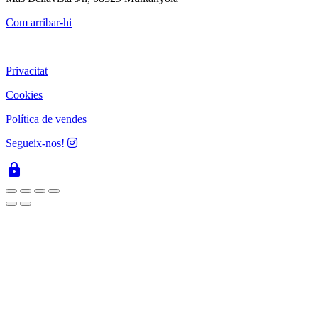
Com arribar-hi
Privacitat
Cookies
Política de vendes
Segueix-nos!
lock