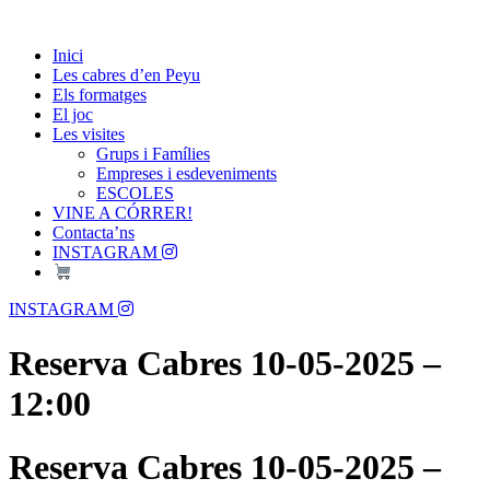
Skip
Passió per les Cabres i el Formatge
to
Les Cabres d'en Peyu
Inici
content
Les cabres d’en Peyu
Els formatges
El joc
Les visites
Grups i Famílies
Empreses i esdeveniments
ESCOLES
VINE A CÓRRER!
Contacta’ns
INSTAGRAM
Menu
INSTAGRAM
Reserva Cabres 10-05-2025 –
12:00
Reserva Cabres 10-05-2025 –