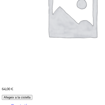
64,00
€
quantitat
Afegeix a la cistella
de