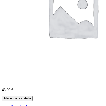
48,00
€
quantitat
Afegeix a la cistella
de