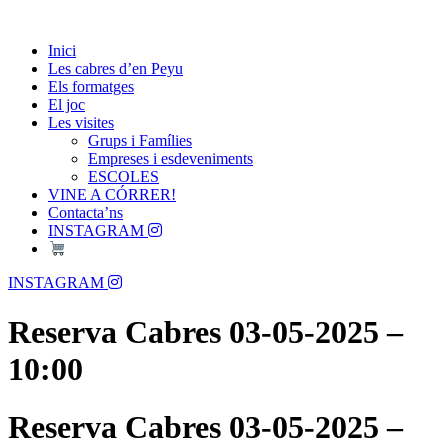
Skip
Passió per les Cabres i el Formatge
to
Les Cabres d'en Peyu
Inici
content
Les cabres d’en Peyu
Els formatges
El joc
Les visites
Grups i Famílies
Empreses i esdeveniments
ESCOLES
VINE A CÓRRER!
Contacta’ns
INSTAGRAM
Menu
INSTAGRAM
Reserva Cabres 03-05-2025 –
10:00
Reserva Cabres 03-05-2025 –