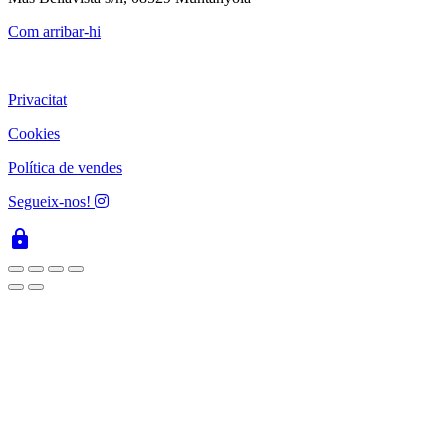
Com arribar-hi
Privacitat
Cookies
Política de vendes
Segueix-nos!
lock