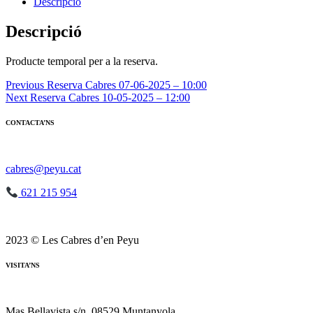
Reserva
Descripció
Cabres
03-
Descripció
05-
2025
Producte temporal per a la reserva.
-
10:00
Navegació
Previous
Reserva Cabres 07-06-2025 – 10:00
Next
Reserva Cabres 10-05-2025 – 12:00
d'entrades
CONTACTA’NS
cabres@peyu.cat
621 215 954
2023 © Les Cabres d’en Peyu
VISITA’NS
Mas Bellavista s/n, 08529 Muntanyola