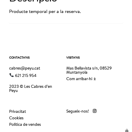
Producte temporal per a la reserva.
CONTACTA’NS
VISITA’NS
cabres@peyu.cat
Mas Bellavista s/n, 08529
Muntanyola
621 215 954
Com arribar-hi
2023 © Les Cabres d’en
Peyu
Segueix-nos!
Privacitat
Cookies
Política de vendes
lock