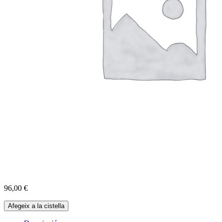
96,00
€
quantitat
Afegeix a la cistella
de