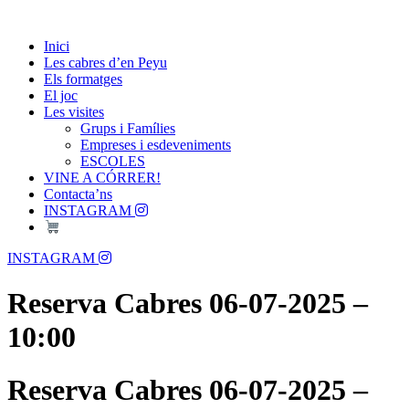
Skip
Passió per les Cabres i el Formatge
to
Les Cabres d'en Peyu
Inici
content
Les cabres d’en Peyu
Els formatges
El joc
Les visites
Grups i Famílies
Empreses i esdeveniments
ESCOLES
VINE A CÓRRER!
Contacta’ns
INSTAGRAM
Menu
INSTAGRAM
Reserva Cabres 06-07-2025 –
10:00
Reserva Cabres 06-07-2025 –