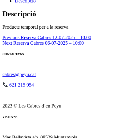
Reserva
Descripció
Cabres
06-
Descripció
07-
2025
Producte temporal per a la reserva.
-
10:00
Navegació
Previous
Reserva Cabres 12-07-2025 – 10:00
Next
Reserva Cabres 06-07-2025 – 10:00
d'entrades
CONTACTA’NS
cabres@peyu.cat
621 215 954
2023 © Les Cabres d’en Peyu
VISITA’NS
Mas Bellavista s/n, 08529 Muntanyola