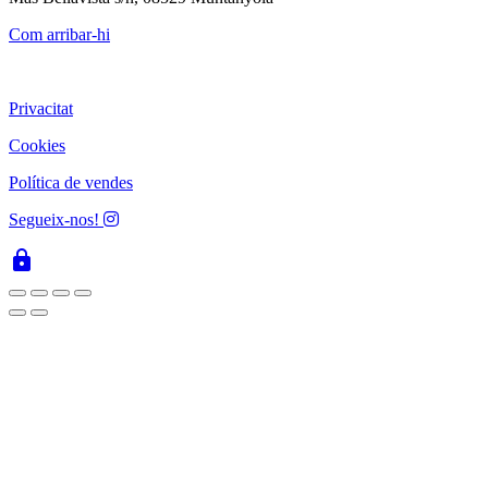
Com arribar-hi
Privacitat
Cookies
Política de vendes
Segueix-nos!
lock