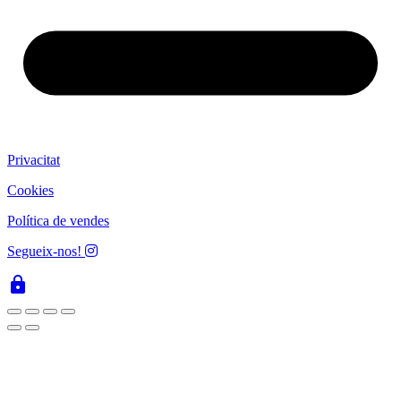
Privacitat
Cookies
Política de vendes
Segueix-nos!
lock