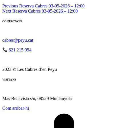
Navegació
Previous
Reserva Cabres 03-05-2026 – 12:00
Next
Reserva Cabres 03-05-2026 – 12:00
d'entrades
CONTACTA’NS
cabres@peyu.cat
621 215 954
2023 © Les Cabres d’en Peyu
VISITA’NS
Mas Bellavista s/n, 08529 Muntanyola
Com arribar-hi