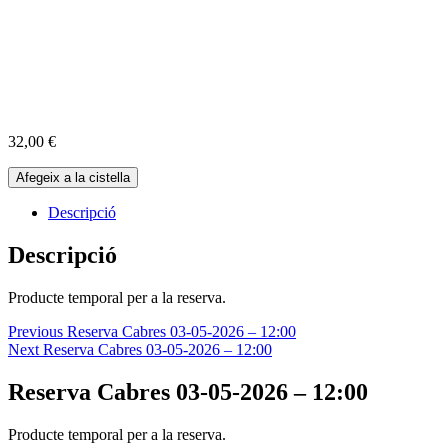
32,00
€
quantitat
Afegeix a la cistella
de
Reserva
Descripció
Cabres
03-
Descripció
05-
2026
Producte temporal per a la reserva.
-
12:00
Navegació
Previous
Reserva Cabres 03-05-2026 – 12:00
Next
Reserva Cabres 03-05-2026 – 12:00
d'entrades
Reserva Cabres 03-05-2026 – 12:00
Producte temporal per a la reserva.