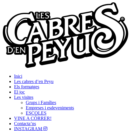
Skip
Passió per les Cabres i el Formatge
to
Les Cabres d'en Peyu
content
Inici
Les cabres d’en Peyu
Els formatges
El joc
Les visites
Grups i Famílies
Empreses i esdeveniments
ESCOLES
VINE A CÓRRER!
Contacta’ns
INSTAGRAM