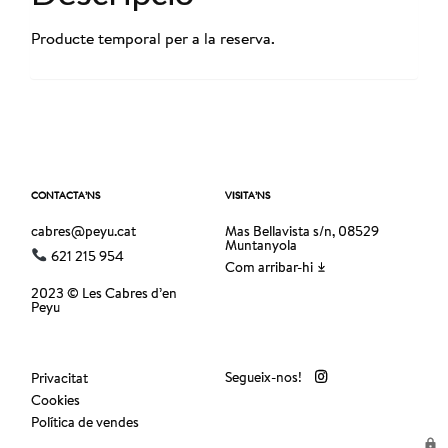
Producte temporal per a la reserva.
CONTACTA’NS
VISITA’NS
cabres@peyu.cat
Mas Bellavista s/n, 08529
Muntanyola
621 215 954
Com arribar-hi
2023 © Les Cabres d’en
Peyu
Segueix-nos!
Privacitat
Cookies
Política de vendes
lock