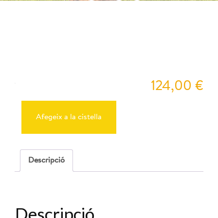
12:00
Pey
124,00
€
quantitat
de
Reserva
Afegeix a la cistella
Cabres
31-
05-
2025
-
Descripció
12:00
Descripció