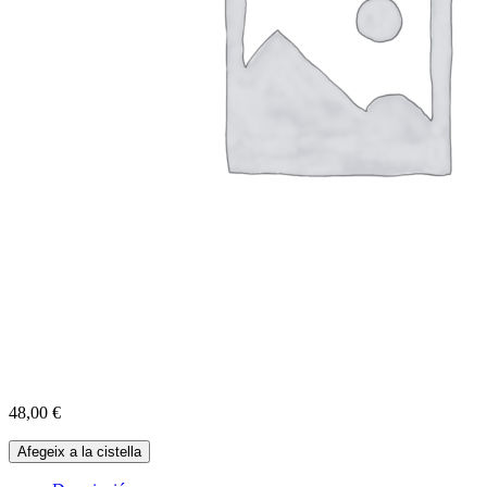
48,00
€
quantitat
Afegeix a la cistella
de