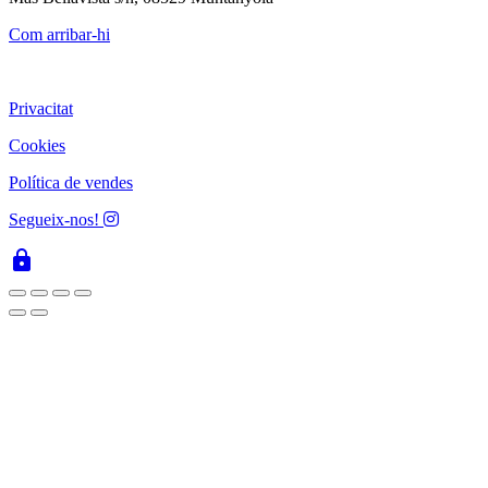
Com arribar-hi
Privacitat
Cookies
Política de vendes
Segueix-nos!
lock