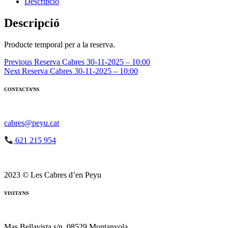
Reserva
Descripció
Cabres
30-
Descripció
11-
2025
Producte temporal per a la reserva.
-
10:00
Navegació
Previous
Reserva Cabres 30-11-2025 – 10:00
Next
Reserva Cabres 30-11-2025 – 10:00
d'entrades
CONTACTA’NS
cabres@peyu.cat
621 215 954
2023 © Les Cabres d’en Peyu
VISITA’NS
Mas Bellavista s/n, 08529 Muntanyola