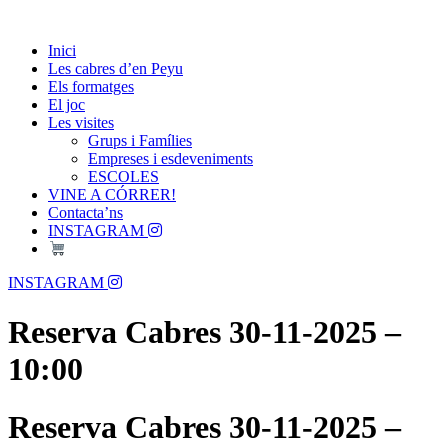
Skip
Passió per les Cabres i el Formatge
to
Les Cabres d'en Peyu
Inici
content
Les cabres d’en Peyu
Els formatges
El joc
Les visites
Grups i Famílies
Empreses i esdeveniments
ESCOLES
VINE A CÓRRER!
Contacta’ns
INSTAGRAM
Menu
INSTAGRAM
Reserva Cabres 30-11-2025 –
10:00
Reserva Cabres 30-11-2025 –