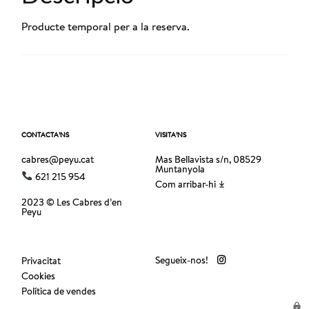
Producte temporal per a la reserva.
CONTACTA’NS
VISITA’NS
cabres@peyu.cat
Mas Bellavista s/n, 08529
Muntanyola
621 215 954
Com arribar-hi
2023 © Les Cabres d’en
Peyu
Segueix-nos!
Privacitat
Cookies
Política de vendes
lock