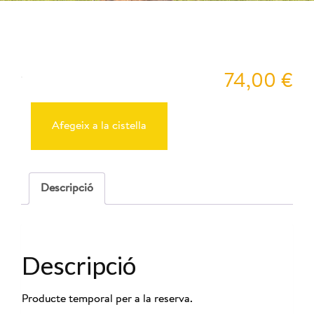
Peyu
74,00
€
quantitat
de
Reserva
Afegeix a la cistella
Cabres
30-
11-
2025
-
Descripció
10:00
Descripció
Producte temporal per a la reserva.