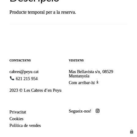
Producte temporal per a la reserva.
CONTACTA’NS
VISITA’NS
cabres@peyu.cat
Mas Bellavista s/n, 08529
Muntanyola
621 215 954
Com arribar-hi
2023 © Les Cabres d’en Peyu
Segueix-nos!
Privacitat
Cookies
Política de vendes
lock