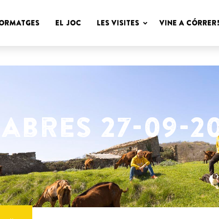
Cabres
FORMATGES
EL JOC
LES VISITES
VINE A CÓRRER
Peyu
abres 27-09-20