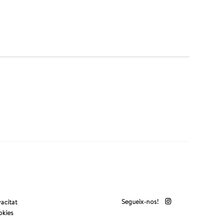
Segueix-nos!
vacitat
kies