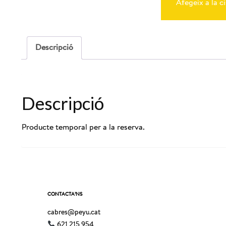
Reserva
Afegeix a la ci
Cabres
27-
09-
2025
-
Descripció
12:00
Descripció
Producte temporal per a la reserva.
CONTACTA’NS
cabres@peyu.cat
621 215 954