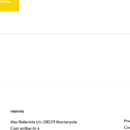
stella
VISITA’NS
Pri
Mas Bellavista s/n, 08529 Muntanyola
Coo
Com arribar-hi