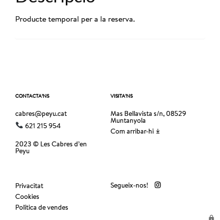
Producte temporal per a la reserva.
CONTACTA’NS
VISITA’NS
cabres@peyu.cat
Mas Bellavista s/n, 08529
Muntanyola
621 215 954
Com arribar-hi
2023 © Les Cabres d’en
Peyu
Segueix-nos!
Privacitat
Cookies
Política de vendes
lock