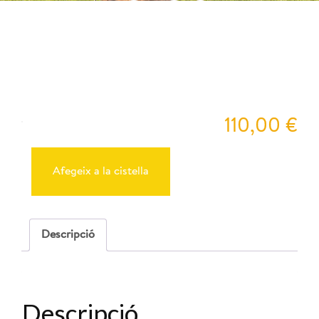
12:00
Pey
110,00
€
quantitat
de
Reserva
Afegeix a la cistella
Cabres
27-
09-
2025
-
Descripció
12:00
Descripció