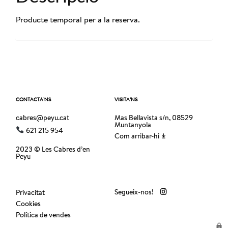
Producte temporal per a la reserva.
CONTACTA’NS
VISITA’NS
cabres@peyu.cat
Mas Bellavista s/n, 08529
Muntanyola
621 215 954
Com arribar-hi
2023 © Les Cabres d’en
Peyu
Segueix-nos!
Privacitat
Cookies
Política de vendes
lock