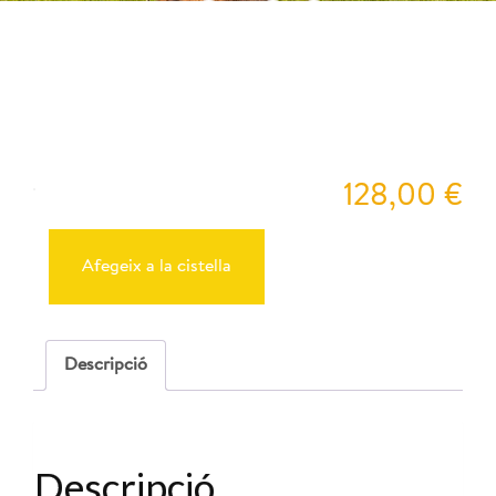
10:00
Pey
128,00
€
quantitat
de
Reserva
Afegeix a la cistella
Cabres
26-
10-
2025
-
Descripció
10:00
Descripció