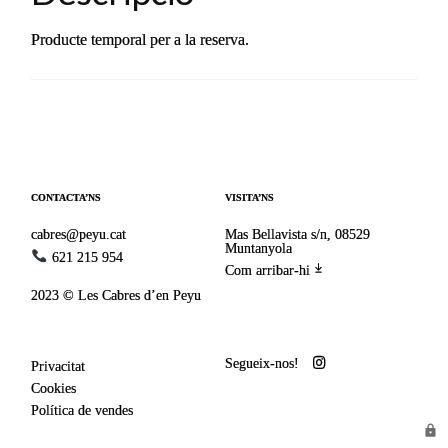
Producte temporal per a la reserva.
CONTACTA’NS
VISITA’NS
cabres@peyu.cat
Mas Bellavista s/n, 08529
Muntanyola
621 215 954
Com arribar-hi
2023 © Les Cabres d’en Peyu
Segueix-nos!
Privacitat
Cookies
Política de vendes
lock