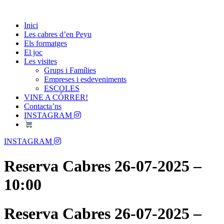
Skip
Passió per les Cabres i el Formatge
to
Les Cabres d'en Peyu
Inici
content
Les cabres d’en Peyu
Els formatges
El joc
Les visites
Grups i Famílies
Empreses i esdeveniments
ESCOLES
VINE A CÓRRER!
Contacta’ns
INSTAGRAM
Menu
INSTAGRAM
Reserva Cabres 26-07-2025 –
10:00
Reserva Cabres 26-07-2025 –