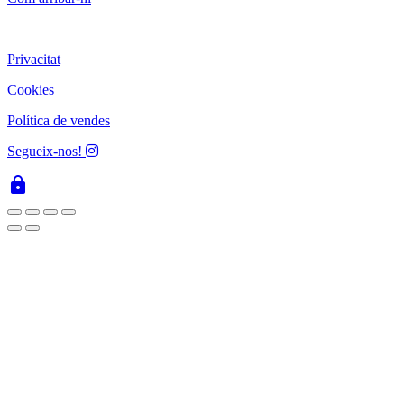
Privacitat
Cookies
Política de vendes
Segueix-nos!
lock