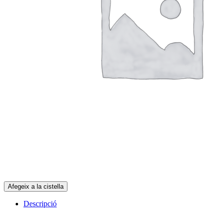
quantitat
Afegeix a la cistella
de
Reserva
Descripció
Cabres