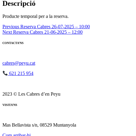
26-
Descripció
07-
2025
Producte temporal per a la reserva.
-
10:00
Navegació
Previous
Reserva Cabres 26-07-2025 – 10:00
Next
Reserva Cabres 21-06-2025 – 12:00
d'entrades
CONTACTA’NS
cabres@peyu.cat
621 215 954
2023 © Les Cabres d’en Peyu
VISITA’NS
Mas Bellavista s/n, 08529 Muntanyola
Com arribar-hi