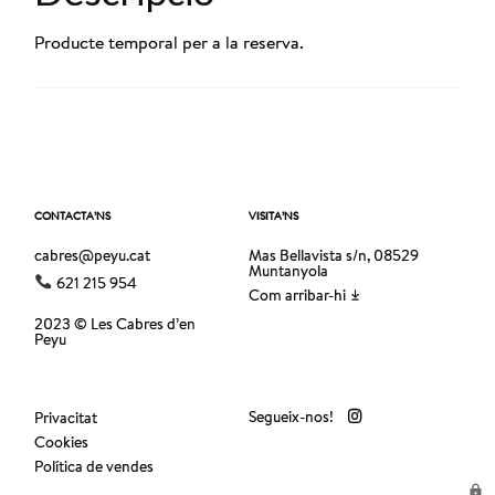
Producte temporal per a la reserva.
CONTACTA’NS
VISITA’NS
cabres@peyu.cat
Mas Bellavista s/n, 08529
Muntanyola
621 215 954
Com arribar-hi
2023 © Les Cabres d’en
Peyu
Segueix-nos!
Privacitat
Cookies
Política de vendes
lock