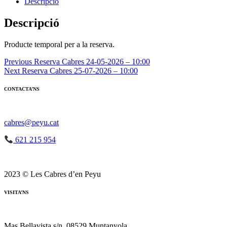
Reserva
Descripció
Cabres
24-
Descripció
05-
2026
Producte temporal per a la reserva.
-
10:00
Navegació
Previous
Reserva Cabres 24-05-2026 – 10:00
Next
Reserva Cabres 25-07-2026 – 10:00
d'entrades
CONTACTA’NS
cabres@peyu.cat
621 215 954
2023 © Les Cabres d’en Peyu
VISITA’NS
Mas Bellavista s/n, 08529 Muntanyola