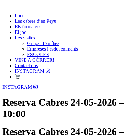
Skip
Passió per les Cabres i el Formatge
to
Les Cabres d'en Peyu
Inici
content
Les cabres d’en Peyu
Els formatges
El joc
Les visites
Grups i Famílies
Empreses i esdeveniments
ESCOLES
VINE A CÓRRER!
Contacta’ns
INSTAGRAM
Menu
INSTAGRAM
Reserva Cabres 24-05-2026 –
10:00
Reserva Cabres 24-05-2026 –