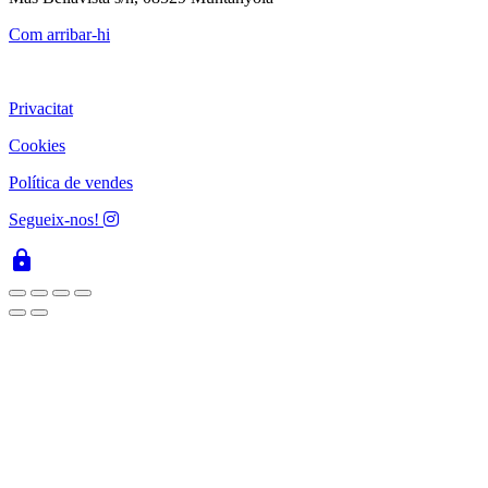
Com arribar-hi
Privacitat
Cookies
Política de vendes
Segueix-nos!
lock