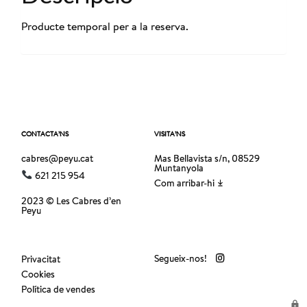
Producte temporal per a la reserva.
CONTACTA’NS
VISITA’NS
cabres@peyu.cat
Mas Bellavista s/n, 08529
Muntanyola
621 215 954
Com arribar-hi
2023 © Les Cabres d’en
Peyu
Segueix-nos!
Privacitat
Cookies
Política de vendes
lock