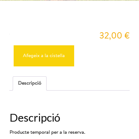
Peyu
32,00
€
quantitat
de
Reserva
Afegeix a la cistella
Cabres
23-
11-
2025
-
Descripció
12:00
Descripció
Producte temporal per a la reserva.