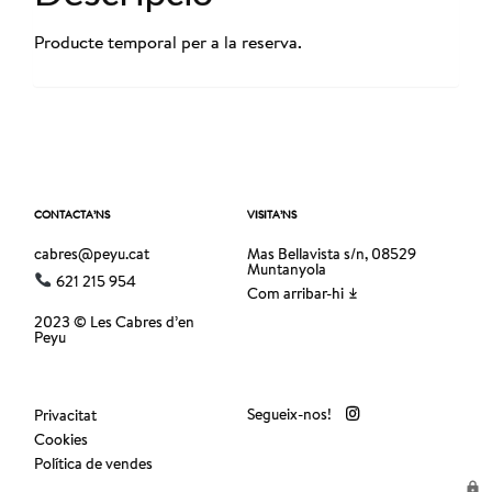
Producte temporal per a la reserva.
CONTACTA’NS
VISITA’NS
cabres@peyu.cat
Mas Bellavista s/n, 08529
Muntanyola
621 215 954
Com arribar-hi
2023 © Les Cabres d’en
Peyu
Segueix-nos!
Privacitat
Cookies
Política de vendes
lock