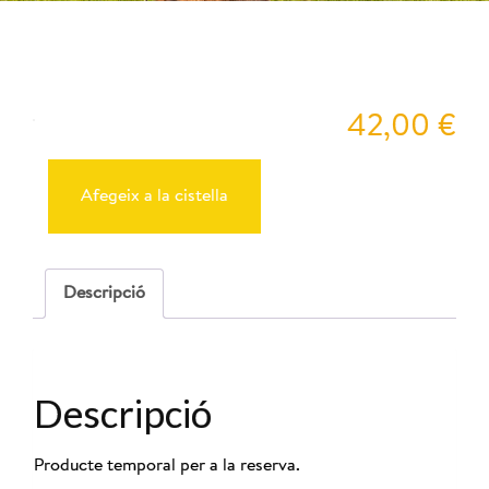
Peyu
42,00
€
quantitat
de
Reserva
Afegeix a la cistella
Cabres
22-
11-
2025
-
Descripció
12:00
Descripció
Producte temporal per a la reserva.