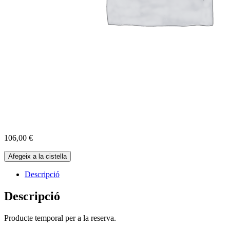
106,00
€
quantitat
Afegeix a la cistella
de
Reserva
Descripció
Cabres
22-
Descripció
11-
2025
Producte temporal per a la reserva.
-
10:00