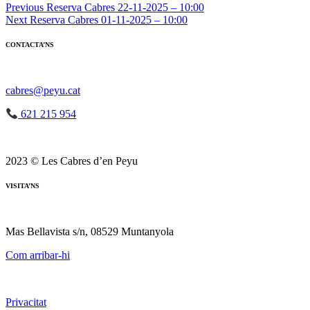
Navegació
Previous
Reserva Cabres 22-11-2025 – 10:00
Next
Reserva Cabres 01-11-2025 – 10:00
d'entrades
CONTACTA’NS
cabres@peyu.cat
621 215 954
2023 © Les Cabres d’en Peyu
VISITA’NS
Mas Bellavista s/n, 08529 Muntanyola
Com arribar-hi
Privacitat