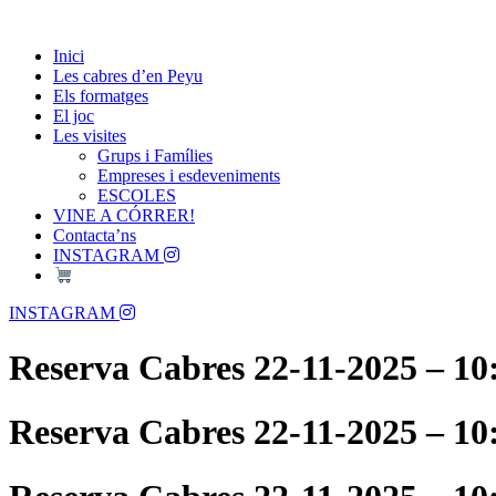
Skip
Passió per les Cabres i el Formatge
to
Les Cabres d'en Peyu
Inici
content
Les cabres d’en Peyu
Els formatges
El joc
Les visites
Grups i Famílies
Empreses i esdeveniments
ESCOLES
VINE A CÓRRER!
Contacta’ns
INSTAGRAM
Menu
INSTAGRAM
Reserva Cabres 22-11-2025 – 10
Reserva Cabres 22-11-2025 – 10