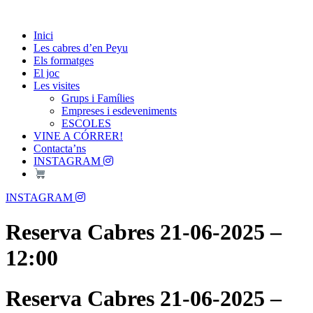
Skip
Passió per les Cabres i el Formatge
to
Les Cabres d'en Peyu
Inici
content
Les cabres d’en Peyu
Els formatges
El joc
Les visites
Grups i Famílies
Empreses i esdeveniments
ESCOLES
VINE A CÓRRER!
Contacta’ns
INSTAGRAM
Menu
INSTAGRAM
Reserva Cabres 21-06-2025 –
12:00
Reserva Cabres 21-06-2025 –