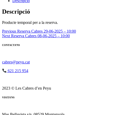
Reserva
Descripció
Cabres
21-
Descripció
06-
2025
Producte temporal per a la reserva.
-
12:00
Navegació
Previous
Reserva Cabres 29-06-2025 – 10:00
Next
Reserva Cabres 08-06-2025 – 10:00
d'entrades
CONTACTA’NS
cabres@peyu.cat
621 215 954
2023 © Les Cabres d’en Peyu
VISITA’NS
Mas Bellavista s/n, 08529 Muntanyola