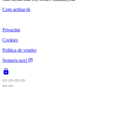
Com arribar-hi
Privacitat
Cookies
Política de vendes
Segueix-nos!
lock