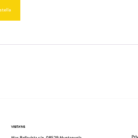
stella
VISITA’NS
Pri