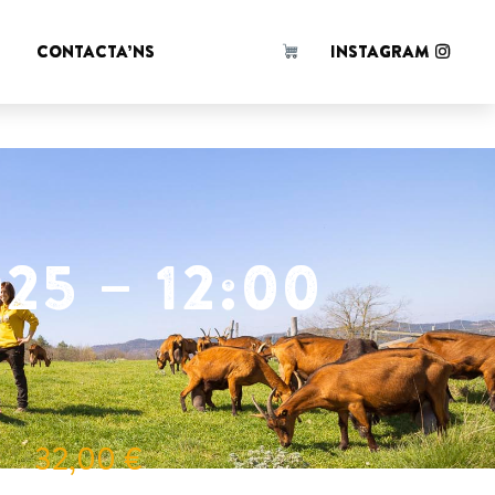
 d'en
!
CONTACTA’NS
INSTAGRAM
25 – 12:00
32,00
€