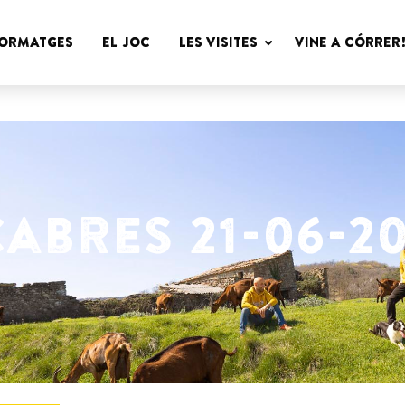
Cabres
FORMATGES
EL JOC
LES VISITES
VINE A CÓRRER
Peyu
abres 21-06-20