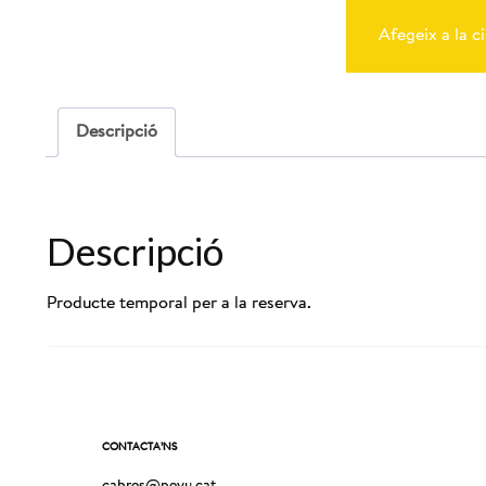
de
Reserva
Afegeix a la ci
Cabres
21-
06-
2025
-
Descripció
12:00
Descripció
Producte temporal per a la reserva.
CONTACTA’NS