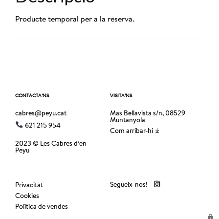
Producte temporal per a la reserva.
CONTACTA’NS
VISITA’NS
cabres@peyu.cat
Mas Bellavista s/n, 08529
Muntanyola
621 215 954
Com arribar-hi
2023 © Les Cabres d’en
Peyu
Segueix-nos!
Privacitat
Cookies
Política de vendes
lock