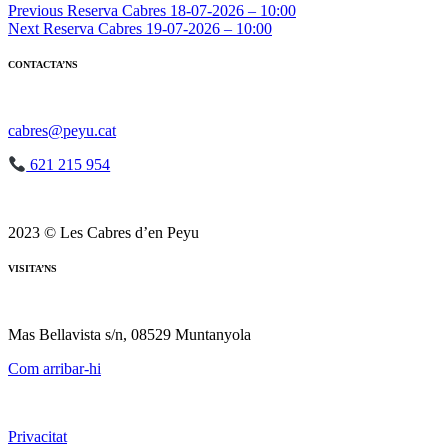
Navegació
Previous
Reserva Cabres 18-07-2026 – 10:00
Next
Reserva Cabres 19-07-2026 – 10:00
d'entrades
CONTACTA’NS
cabres@peyu.cat
621 215 954
2023 © Les Cabres d’en Peyu
VISITA’NS
Mas Bellavista s/n, 08529 Muntanyola
Com arribar-hi
Privacitat