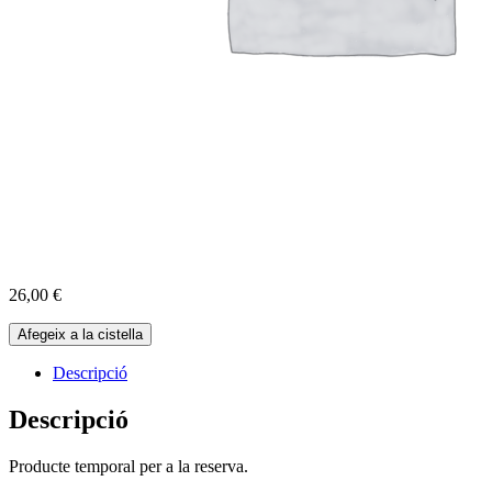
26,00
€
quantitat
Afegeix a la cistella
de
Reserva
Descripció
Cabres
19-
Descripció
07-
2026
Producte temporal per a la reserva.
-
10:00