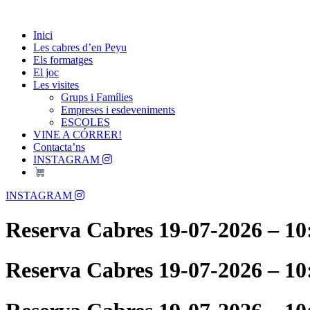
Skip
Passió per les Cabres i el Formatge
to
Les Cabres d'en Peyu
Inici
content
Les cabres d’en Peyu
Els formatges
El joc
Les visites
Grups i Famílies
Empreses i esdeveniments
ESCOLES
VINE A CÓRRER!
Contacta’ns
INSTAGRAM
Menu
INSTAGRAM
Reserva Cabres 19-07-2026 – 10
Reserva Cabres 19-07-2026 – 10