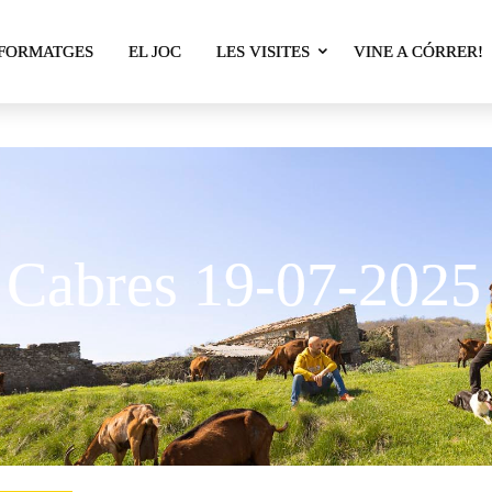
res d'e
 FORMATGES
EL JOC
LES VISITES
VINE A CÓRRER!
 Cabres 19-07-2025