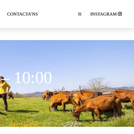
n Peyu
CONTACTA’NS
INSTAGRAM
 – 10:00
48,00
€