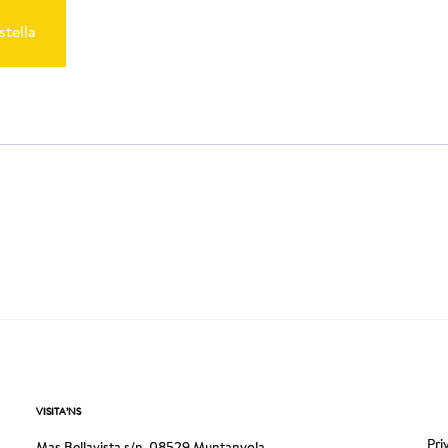
stella
VISITA’NS
Pri