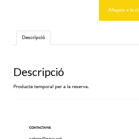
de
Reserva
Afegeix a la ci
Cabres
19-
07-
2025
-
Descripció
10:00
Descripció
Producte temporal per a la reserva.
CONTACTA’NS