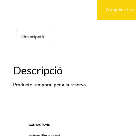
de
Reserva
Afegeix a la ci
Cabres
18-
10-
2025
-
Descripció
12:00
Descripció
Producte temporal per a la reserva.
CONTACTA’NS