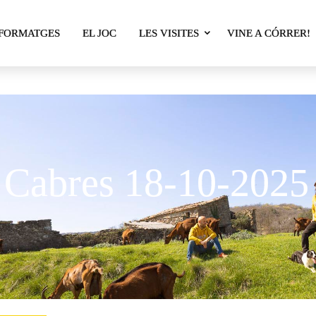
res d'e
 FORMATGES
EL JOC
LES VISITES
VINE A CÓRRER!
 Cabres 18-10-2025