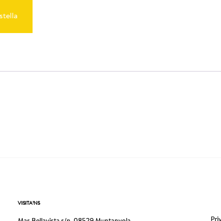
stella
VISITA’NS
Pri