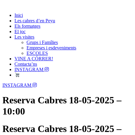
Skip
Passió per les Cabres i el Formatge
to
Les Cabres d'en Peyu
Inici
content
Les cabres d’en Peyu
Els formatges
El joc
Les visites
Grups i Famílies
Empreses i esdeveniments
ESCOLES
VINE A CÓRRER!
Contacta’ns
INSTAGRAM
Menu
INSTAGRAM
Reserva Cabres 18-05-2025 –
10:00
Reserva Cabres 18-05-2025 –