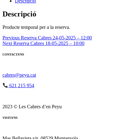
Reserva
Descripció
Cabres
18-
Descripció
05-
2025
Producte temporal per a la reserva.
-
10:00
Navegació
Previous
Reserva Cabres 24-05-2025 – 12:00
Next
Reserva Cabres 18-05-2025 – 10:00
d'entrades
CONTACTA’NS
cabres@peyu.cat
621 215 954
2023 © Les Cabres d’en Peyu
VISITA’NS
Mas Bellavista s/n, 08529 Muntanyola