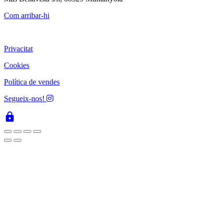
Com arribar-hi
Privacitat
Cookies
Política de vendes
Segueix-nos!
lock