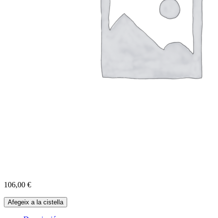
106,00
€
quantitat
Afegeix a la cistella
de