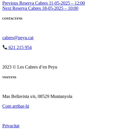
Navegació
Previous
Reserva Cabres 11-05-2025 – 12:00
Next
Reserva Cabres 18-05-2025 – 10:00
d'entrades
CONTACTA’NS
cabres@peyu.cat
621 215 954
2023 © Les Cabres d’en Peyu
VISITA’NS
Mas Bellavista s/n, 08529 Muntanyola
Com arribar-hi
Privacitat