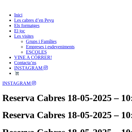
Skip
Passió per les Cabres i el Formatge
to
Les Cabres d'en Peyu
Inici
content
Les cabres d’en Peyu
Els formatges
El joc
Les visites
Grups i Famílies
Empreses i esdeveniments
ESCOLES
VINE A CÓRRER!
Contacta’ns
INSTAGRAM
Menu
INSTAGRAM
Reserva Cabres 18-05-2025 – 10
Reserva Cabres 18-05-2025 – 10