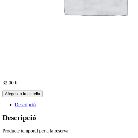
32,00
€
quantitat
Afegeix a la cistella
de
Reserva
Descripció
Cabres
18-
Descripció
05-
2025
Producte temporal per a la reserva.
-
10:00