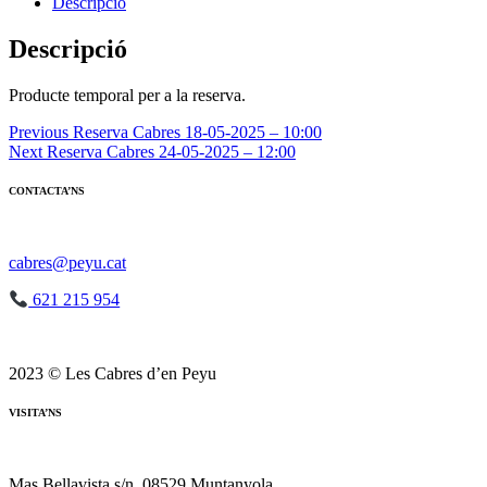
Reserva
Descripció
Cabres
18-
Descripció
05-
2025
Producte temporal per a la reserva.
-
10:00
Navegació
Previous
Reserva Cabres 18-05-2025 – 10:00
Next
Reserva Cabres 24-05-2025 – 12:00
d'entrades
CONTACTA’NS
cabres@peyu.cat
621 215 954
2023 © Les Cabres d’en Peyu
VISITA’NS
Mas Bellavista s/n, 08529 Muntanyola