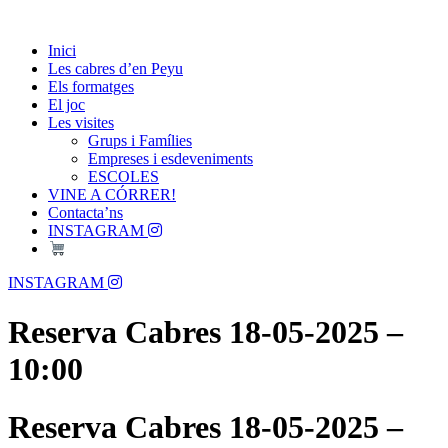
Skip
Passió per les Cabres i el Formatge
to
Les Cabres d'en Peyu
Inici
content
Les cabres d’en Peyu
Els formatges
El joc
Les visites
Grups i Famílies
Empreses i esdeveniments
ESCOLES
VINE A CÓRRER!
Contacta’ns
INSTAGRAM
Menu
INSTAGRAM
Reserva Cabres 18-05-2025 –
10:00
Reserva Cabres 18-05-2025 –