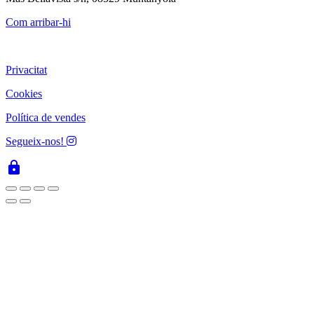
Com arribar-hi
Privacitat
Cookies
Política de vendes
Segueix-nos!
lock