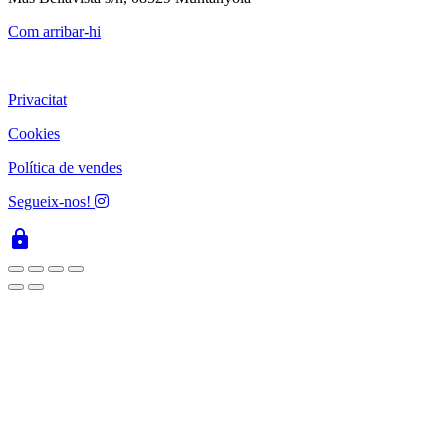
Com arribar-hi
Privacitat
Cookies
Política de vendes
Segueix-nos!
lock