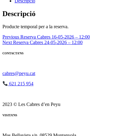
Reserva
Descripció
Cabres
17-
Descripció
05-
2026
Producte temporal per a la reserva.
-
12:00
Navegació
Previous
Reserva Cabres 16-05-2026 – 12:00
Next
Reserva Cabres 24-05-2026 – 12:00
d'entrades
CONTACTA’NS
cabres@peyu.cat
621 215 954
2023 © Les Cabres d’en Peyu
VISITA’NS
Mas Bellavista s/n, 08529 Muntanyola