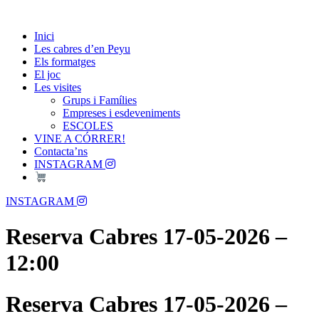
Skip
Passió per les Cabres i el Formatge
to
Les Cabres d'en Peyu
Inici
content
Les cabres d’en Peyu
Els formatges
El joc
Les visites
Grups i Famílies
Empreses i esdeveniments
ESCOLES
VINE A CÓRRER!
Contacta’ns
INSTAGRAM
Menu
INSTAGRAM
Reserva Cabres 17-05-2026 –
12:00
Reserva Cabres 17-05-2026 –