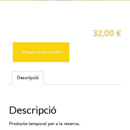
Peyu
32,00
€
quantitat
de
Reserva
Afegeix a la cistella
Cabres
16-
05-
2026
-
Descripció
12:00
Descripció
Producte temporal per a la reserva.