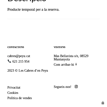
Producte temporal per a la reserva.
CONTACTA’NS
VISITA’NS
cabres@peyu.cat
Mas Bellavista s/n, 08529
Muntanyola
621 215 954
Com arribar-hi
2023 © Les Cabres d’en Peyu
Segueix-nos!
Privacitat
Cookies
Política de vendes
lock