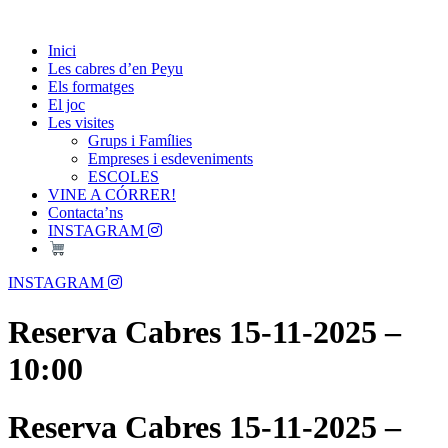
Skip
Passió per les Cabres i el Formatge
to
Les Cabres d'en Peyu
Inici
content
Les cabres d’en Peyu
Els formatges
El joc
Les visites
Grups i Famílies
Empreses i esdeveniments
ESCOLES
VINE A CÓRRER!
Contacta’ns
INSTAGRAM
Menu
INSTAGRAM
Reserva Cabres 15-11-2025 –
10:00
Reserva Cabres 15-11-2025 –