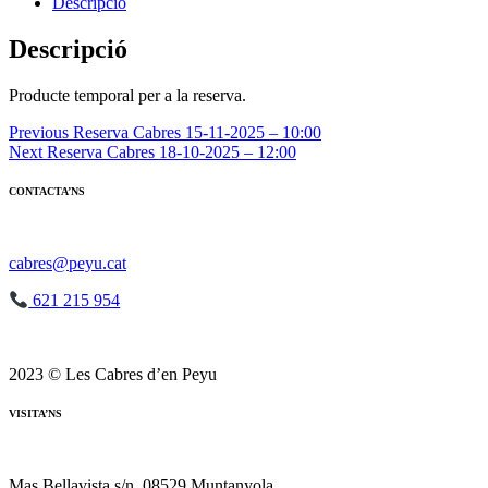
Reserva
Descripció
Cabres
15-
Descripció
11-
2025
Producte temporal per a la reserva.
-
10:00
Navegació
Previous
Reserva Cabres 15-11-2025 – 10:00
Next
Reserva Cabres 18-10-2025 – 12:00
d'entrades
CONTACTA’NS
cabres@peyu.cat
621 215 954
2023 © Les Cabres d’en Peyu
VISITA’NS
Mas Bellavista s/n, 08529 Muntanyola