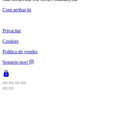
Com arribar-hi
Privacitat
Cookies
Política de vendes
Segueix-nos!
lock