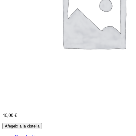
46,00
€
quantitat
Afegeix a la cistella
de