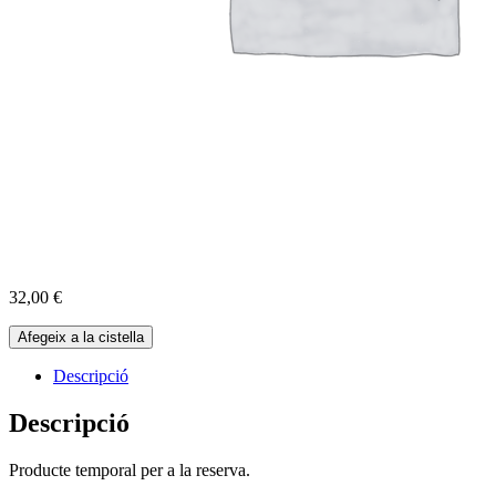
32,00
€
quantitat
Afegeix a la cistella
de
Reserva
Descripció
Cabres
14-
Descripció
06-
2025
Producte temporal per a la reserva.
-
10:00