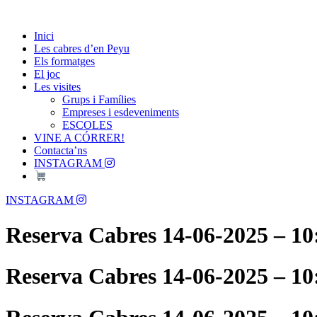
Skip
Passió per les Cabres i el Formatge
to
Les Cabres d'en Peyu
Inici
content
Les cabres d’en Peyu
Els formatges
El joc
Les visites
Grups i Famílies
Empreses i esdeveniments
ESCOLES
VINE A CÓRRER!
Contacta’ns
INSTAGRAM
Menu
INSTAGRAM
Reserva Cabres 14-06-2025 – 10
Reserva Cabres 14-06-2025 – 10