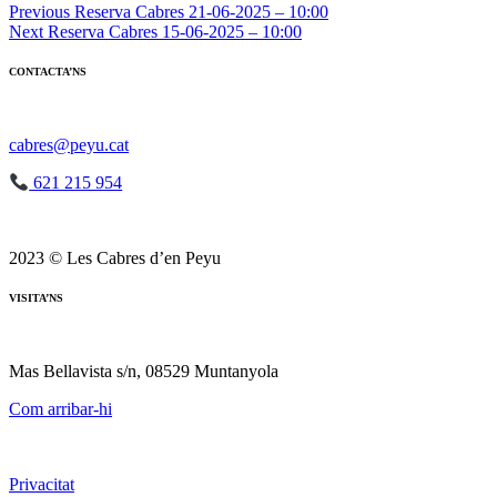
Navegació
Previous
Reserva Cabres 21-06-2025 – 10:00
Next
Reserva Cabres 15-06-2025 – 10:00
d'entrades
CONTACTA’NS
cabres@peyu.cat
621 215 954
2023 © Les Cabres d’en Peyu
VISITA’NS
Mas Bellavista s/n, 08529 Muntanyola
Com arribar-hi
Privacitat