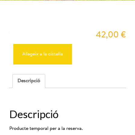
Peyu
42,00
€
quantitat
de
Reserva
Afegeix a la cistella
Cabres
14-
06-
2025
-
Descripció
10:00
Descripció
Producte temporal per a la reserva.