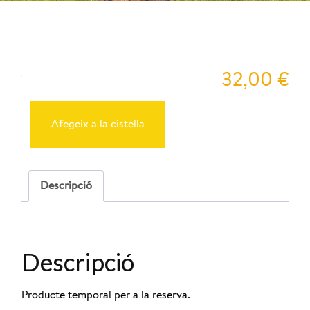
Peyu
32,00
€
quantitat
de
Reserva
Afegeix a la cistella
Cabres
14-
06-
2025
-
Descripció
10:00
Descripció
Producte temporal per a la reserva.