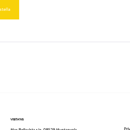
stella
VISITA’NS
Pri