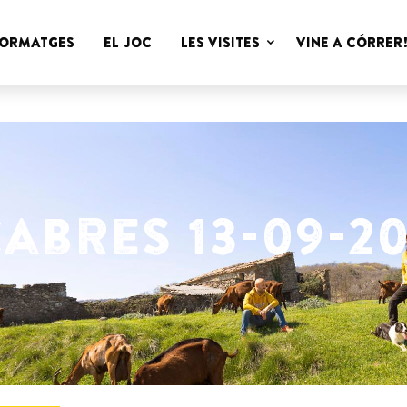
Cabres
FORMATGES
EL JOC
LES VISITES
VINE A CÓRRER
Peyu
abres 13-09-20