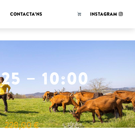
 d'en
!
CONTACTA’NS
INSTAGRAM
25 – 10:00
228,00
€