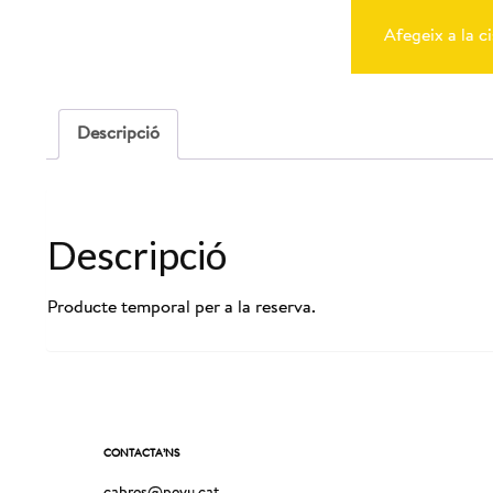
de
Reserva
Afegeix a la ci
Cabres
13-
09-
2025
-
Descripció
10:00
Descripció
Producte temporal per a la reserva.
CONTACTA’NS