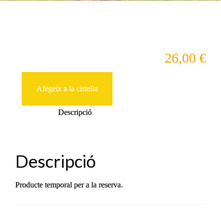
Peyu
26,00
€
quantitat
de
Reserva
Afegeix a la cistella
Cabres
13-
Descripció
07-
2025
-
10:00
Descripció
Producte temporal per a la reserva.