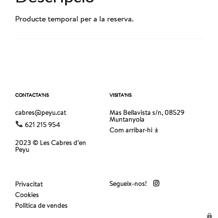
Producte temporal per a la reserva.
CONTACTA’NS
VISITA’NS
cabres@peyu.cat
Mas Bellavista s/n, 08529
Muntanyola
621 215 954
Com arribar-hi
2023 © Les Cabres d’en
Peyu
Segueix-nos!
Privacitat
Cookies
Política de vendes
lock