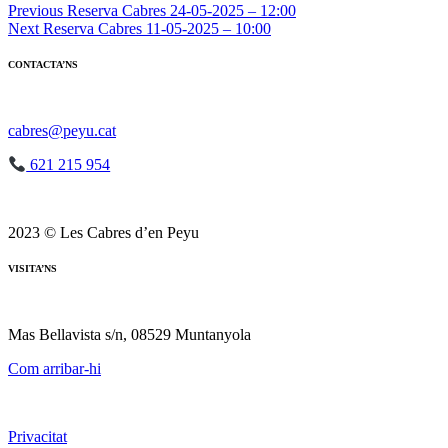
Navegació
Previous
Reserva Cabres 24-05-2025 – 12:00
Next
Reserva Cabres 11-05-2025 – 10:00
d'entrades
CONTACTA’NS
cabres@peyu.cat
621 215 954
2023 © Les Cabres d’en Peyu
VISITA’NS
Mas Bellavista s/n, 08529 Muntanyola
Com arribar-hi
Privacitat