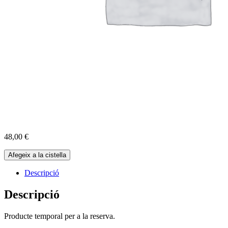
48,00
€
quantitat
Afegeix a la cistella
de
Reserva
Descripció
Cabres
11-
Descripció
05-
2025
Producte temporal per a la reserva.
-
10:00